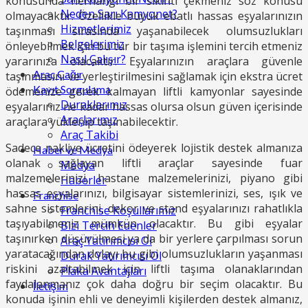
konusunda herhangi bir sıkıntı çekmeniz söz konusu
Neden Sarı Kamyonet?
olmayacaktır. Özellikle büyük ebatlı hassas eşyalarınızın
Hizmetlerimiz
taşınması sırasında yaşanabilecek olumsuzlukları
Belgelerimiz
önleyebilmek için bu tür bir taşıma işlemini tercih etmeniz
Nasıl Çalışır?
yararınıza olacaktır. Eşyalarınızın araçlara güvenle
Araç Çağır
taşınmasını ve yerleştirilmesini sağlamak için ekstra ücret
Kayıt Sorgulama
ödemenize gerek kalmayan liftli kamyonlar sayesinde
Duraklarımız
eşyalarınız ne kadar hassas olursa olsun güven içerisinde
Araçlarımız
araçlara yüklenip taşınabilecektir.
Araç Takibi
Sadece nakliye ücretini ödeyerek lojistik destek almanıza
Haber ve Medya
olanak sağlayan liftli araçlar sayesinde fuar
Medya
malzemelerinizi, hastane malzemelerinizi, piyano gibi
Haberler
hassas eşyalarınızı, bilgisayar sistemlerinizi, ses, ışık ve
Franchise
sahne sistemlerini, dekor ve stand eşyalarınızı rahatlıkla
Franchise Koşullarımız
taşıyabilmeniz mümkün olacaktır. Bu gibi eşyalar
Bizi Tercih Edenler
taşınırken düşürülmesi ya da bir yerlere çarpılması sorun
Araç Yatırımcısı Ol
yaratacağından dolayı bu gibi olumsuzlukların yaşanması
Durak Yatırımcısı Ol
riskini azaltabilmek için liftli taşıma olanaklarından
Plaka Avantajları
faydalanmanız çok daha doğru bir seçim olacaktır. Bu
İletişim
konuda işinin ehli ve deneyimli kişilerden destek almanız,