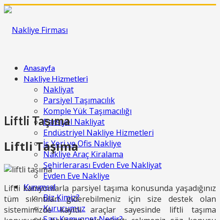
Anasayfa
Nakliye Hizmetleri
Nakliyat
Parsiyel Taşımacılık
Komple Yük Taşımacılığı
Liftli Taşıma
Parsiyel Nakliyat
Endüstriyel Nakliye Hizmetleri
Liftli Taşıma
İş Yeri ve Ofis Nakliye
Nakliye Araç Kiralama
Şehirlerarası Evden Eve Nakliyat
Evden Eve Nakliye
Kurumsal
Liftli kamyonlarla parsiyel taşıma konusunda yaşadığınız
Biz Kimiz?
tüm sıkıntıları giderebilmeniz için size destek olan
Kurucumuz
sistemimizde kayıtlı araçlar sayesinde liftli taşıma
Sarı Kamyonet Nedir?