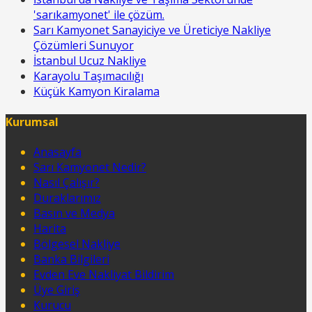
'sarıkamyonet' ile çözüm.
Sarı Kamyonet Sanayiciye ve Üreticiye Nakliye
Çözümleri Sunuyor
İstanbul Ucuz Nakliye
Karayolu Taşımacılığı
Küçük Kamyon Kiralama
Kurumsal
Anasayfa
Sarı Kamyonet Nedir?
Nasıl Çalışır?
Duraklarımız
Basın ve Medya
Harita
Bölgesel Nakliye
Banka Bilgileri
Evden Eve Nakliyat Bildirim
Üye Giriş
Kurucu