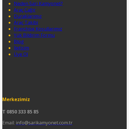
Neden Sarı Kamyonet?
Araç Çağır
Duraklarımız
Araç Takibi
Franchise Koşullarımız
Yük Bildirim Formu
Blog
İletişim
Üye Ol
Merkezimiz
T 0850 333 85 85
Email:
info@sarikamyonet.com.tr