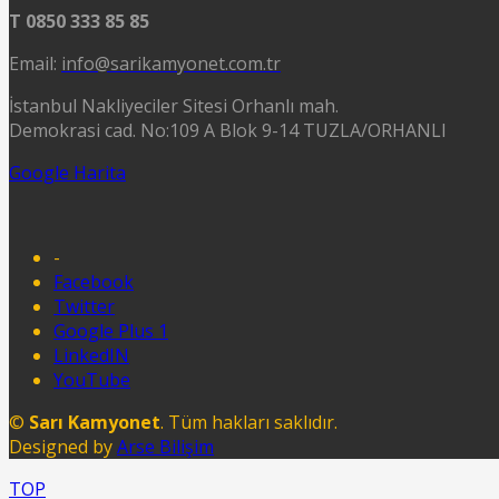
T 0850 333 85 85
Email:
info@sarikamyonet.com.tr
İstanbul Nakliyeciler Sitesi Orhanlı mah.
Demokrasi cad. No:109 A Blok 9-14 TUZLA/ORHANLI
Google Harita
-
Facebook
Twitter
Google Plus 1
LinkedIN
YouTube
©
Sarı Kamyonet
. Tüm hakları saklıdır.
Designed by
Arse Bilişim
TOP