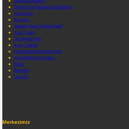
Banka Bilgileri
Evden Eve Nakliyat Bildirim
Üye Giriş
Kurucu
Neden Sarı Kamyonet?
Araç Çağır
Duraklarımız
Araç Takibi
Franchise Koşullarımız
Yük Bildirim Formu
Blog
İletişim
Üye Ol
Merkezimiz