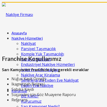
Anasayfa
Nakliye Hizmetleri
Nakliyat
Parsiyel Taşımacılık
Komple Yük Taşımacılığı
Franchise Koşullarımız
Parsiyel Nakliyat
Endüstriyel Nakliye Hizmetleri
Sarı Kamyonet franchise için gerekli evraklar
İş Yeri ve Ofis Nakliye
Nakliye Araç Kiralama
Nüfus Kayıt Örneği
Şehirlerarası Evden Eve Nakliyat
İkametgah Belgesi
Evden Eve Nakliye
Sabıka Kaydı
Kurumsal
Sürücüler için Göz Muayene Raporu
Biz Kimiz?
Referans
Kurucumuz
Sarı Kamyonet Nedir?